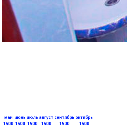
3-х местные :
3 односпальные кровати
рядом стоящие, стол, кондиционер,
холодильник, ТВ, WI-FI, санузел на этаже -
круглосуточно горячая-холодная вода.
Цены за номер в сутки в руб.
май
июнь
июль
август
сентябрь
октябрь
1500
1500
1500
1500
1500
1500