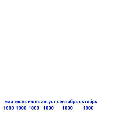
4-х местные :
двухспальная кровать и 2
одноместные кровати рядом стоящие,
стол, кондиционер, холодильник, ТВ, WI-FI,
санузел на этаже - круглосуточно горячая-
холодная вода., 3 душа и 3 туалета на
этаже
Цены за номер в сутки в руб.
май
июнь
июль
август
сентябрь
октябрь
1800
1800
1800
1800
1800
1800