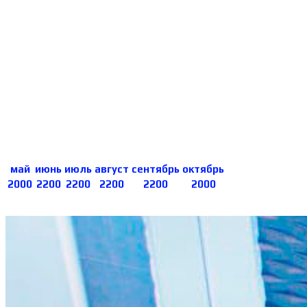
5-ти местные :
двухспальная кровать и 3
одноместные кровати рядом стоящие,
стол, кондиционер, холодильник, ТВ, WI-FI,
номер с балконом, санузел в номере -
круглосуточно горячая-холодная вода.
Цены за номер в сутки в руб.
май
июнь
июль
август
сентябрь
октябрь
2000
2200
2200
2200
2200
2000