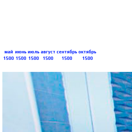
рядом стоящие, стол, кондиционер,
холодильник, ТВ, WI-FI, санузел в номере -
круглосуточно горячая-холодная вода.
Цены за номер в сутки в руб.
май
июнь
июль
август
сентябрь
октябрь
1500
1500
1500
1500
1500
1500